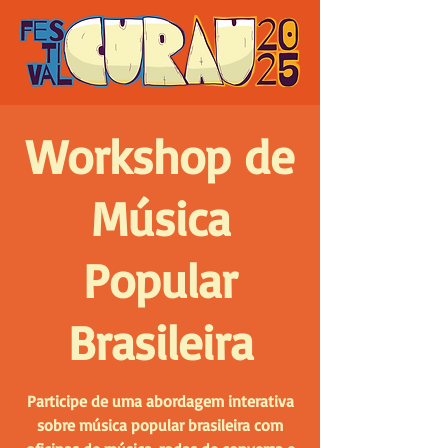
Workshop de
Música
Popular
Brasileira
Participe de uma abordagem interativa
sobre música popular brasileira com