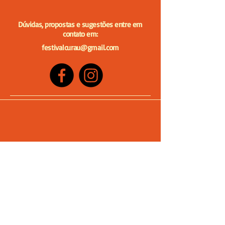
Dúvidas, propostas e sugestões entre em
contato em:
festivalcurau@gmail.com
© 2025 by Festival Curau. Powered and
secured by
Wix